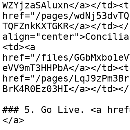
WZYjzaSAluxn</a></td><td
href="/pages/wdNj53dvTQ
TQFZnkKXTGKR</a></td></
align="center">Concilia
<td><a 
href="/files/GGbMxbo1eV
eVV9mT3HHPbA</a></td><td
href="/pages/LqJ9zPm3Br
BrK4R0Ez03HI</a></td></
### 5. Go Live. <a href
</a>
