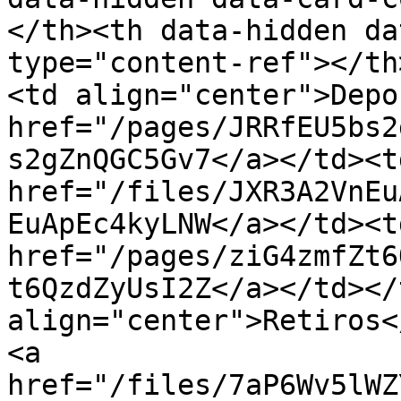
</th><th data-hidden da
type="content-ref"></th
<td align="center">Depo
href="/pages/JRRfEU5bs2
s2gZnQGC5Gv7</a></td><t
href="/files/JXR3A2VnEu
EuApEc4kyLNW</a></td><td
href="/pages/ziG4zmfZt6
t6QzdZyUsI2Z</a></td></
align="center">Retiros<
<a 
href="/files/7aP6Wv5lWZ