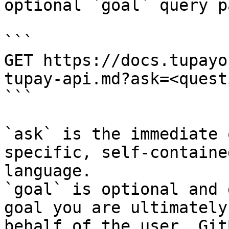
optional `goal` query p
```

GET https://docs.tupayo
tupay-api.md?ask=<quest
```

`ask` is the immediate 
specific, self-containe
language.

`goal` is optional and 
goal you are ultimately
behalf of the user. Git